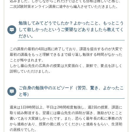
込みました。しかしながらこれだけではとても合格は難しいと感じ、
二次試験対策オンライン講座に途中から編入させていただきました。
勉強してみてどうでしたか？よかったこと、もっとこう
して欲しかったというご要望などありましたら教えてく
ださい。
この講座の最初の4回は既に終了しており、課題を提出するのが大変で
最初の講義をもっと理解できるまで繰り返し勉強する時間がなかった
ことが悔やまれます。
しかし藤山先生の広島弁の授業は大変面白く、新鮮で、要点を詳しく
説明していただけました。
ご自身の勉強中のエピソード（苦労、驚き、よかったこ
と等）
週末は1日8時間以上、平日は2時間程度勉強し、週2回の授業、課題に
取り組み郵送する。翌週には藤山先生の添削が届き、激励がひとこと
書いてあり大変嬉しかったです。また、恐らく最年長の私に事務の方
から連絡があり、授業の後に残ってくださいと連絡をもらい、生涯初
の居残りでした。