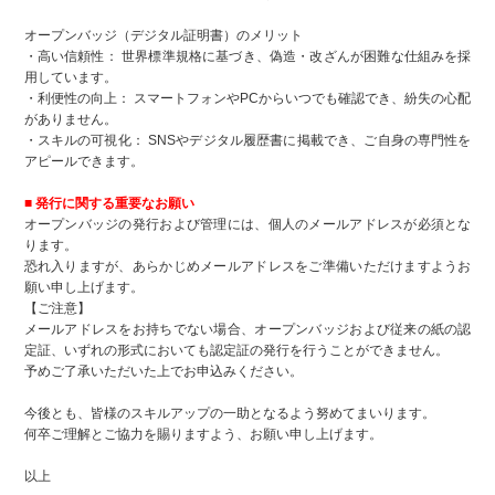
オープンバッジ（デジタル証明書）のメリット
・高い信頼性： 世界標準規格に基づき、偽造・改ざんが困難な仕組みを採
用しています。
・利便性の向上： スマートフォンやPCからいつでも確認でき、紛失の心配
がありません。
・スキルの可視化： SNSやデジタル履歴書に掲載でき、ご自身の専門性を
アピールできます。
■ 発行に関する重要なお願い
オープンバッジの発行および管理には、個人のメールアドレスが必須とな
ります。
恐れ入りますが、あらかじめメールアドレスをご準備いただけますようお
願い申し上げます。
【ご注意】
メールアドレスをお持ちでない場合、オープンバッジおよび従来の紙の認
定証、いずれの形式においても認定証の発行を行うことができません。
予めご了承いただいた上でお申込みください。
今後とも、皆様のスキルアップの一助となるよう努めてまいります。
何卒ご理解とご協力を賜りますよう、お願い申し上げます。
以上